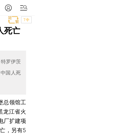
T中
人死亡
州特罗伊茨
名中国人死
堡总领馆工
黑龙江省火
电厂扩建项
亡，另有5