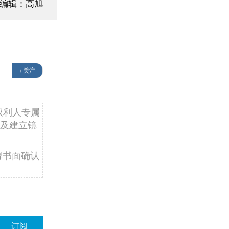
编辑：高旭
+关注
权利人专属
及建立镜
得书面确认
订阅