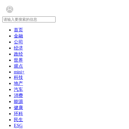
首页
金融
公司
经济
政经
世界
观点
mini+
科技
地产
汽车
消费
能源
健康
环科
民生
ESG