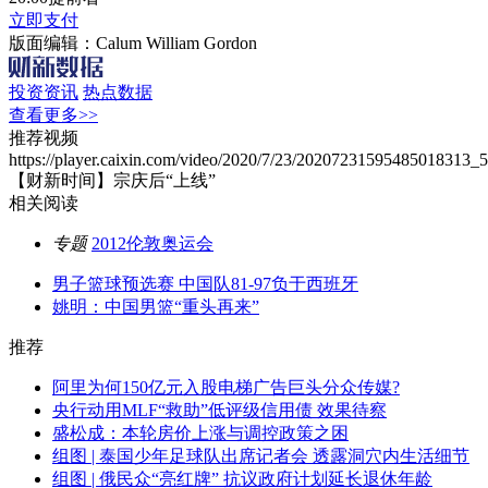
立即支付
版面编辑：Calum William Gordon
投资资讯
热点数据
查看更多>>
推荐视频
https://player.caixin.com/video/2020/7/23/20207231595485018313
【财新时间】宗庆后“上线”
相关阅读
专题
2012伦敦奥运会
男子篮球预选赛 中国队81-97负于西班牙
姚明：中国男篮“重头再来”
推荐
阿里为何150亿元入股电梯广告巨头分众传媒?
央行动用MLF“救助”低评级信用债 效果待察
盛松成：本轮房价上涨与调控政策之困
组图 | 泰国少年足球队出席记者会 透露洞穴内生活细节
组图 | 俄民众“亮红牌” 抗议政府计划延长退休年龄