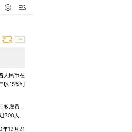
T中
着人民币在
以15%到
0多雇员，
700人。
12月21