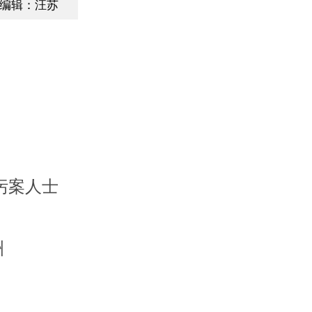
编辑：汪苏
污案人士
洲