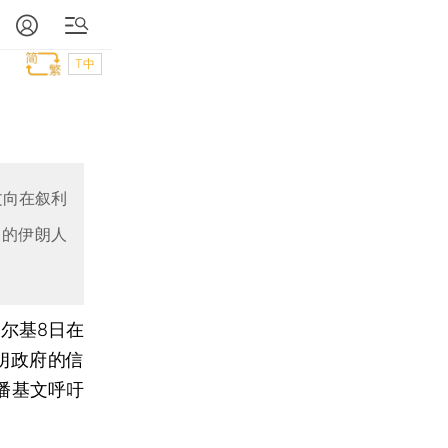
T中
文向在叙利
架的伊朗人
尔基8日在
朗政府的信
潘基文呼吁