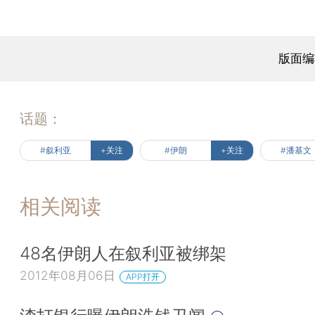
版面编
话题：
#叙利亚
+关注
#伊朗
+关注
#潘基文
相关阅读
48名伊朗人在叙利亚被绑架
2012年08月06日
APP打开