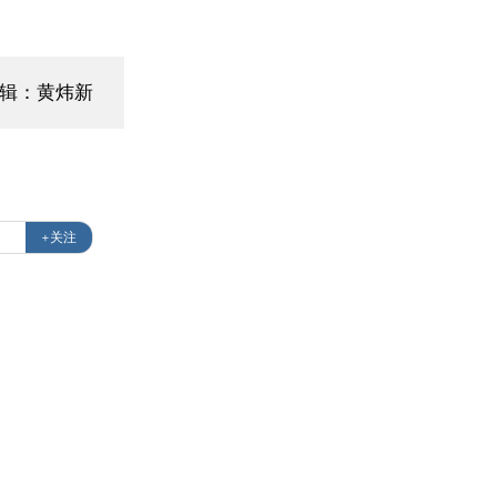
辑：黄炜新
+关注