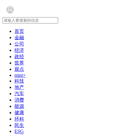
首页
金融
公司
经济
政经
世界
观点
mini+
科技
地产
汽车
消费
能源
健康
环科
民生
ESG