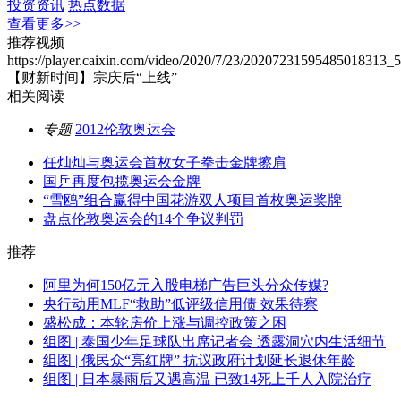
投资资讯
热点数据
查看更多>>
推荐视频
https://player.caixin.com/video/2020/7/23/20207231595485018313
【财新时间】宗庆后“上线”
相关阅读
专题
2012伦敦奥运会
任灿灿与奥运会首枚女子拳击金牌擦肩
国乒再度包揽奥运会金牌
“雪鸥”组合赢得中国花游双人项目首枚奥运奖牌
盘点伦敦奥运会的14个争议判罚
推荐
阿里为何150亿元入股电梯广告巨头分众传媒?
央行动用MLF“救助”低评级信用债 效果待察
盛松成：本轮房价上涨与调控政策之困
组图 | 泰国少年足球队出席记者会 透露洞穴内生活细节
组图 | 俄民众“亮红牌” 抗议政府计划延长退休年龄
组图 | 日本暴雨后又遇高温 已致14死上千人入院治疗