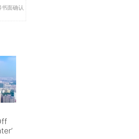
得书面确认
ff
nter’