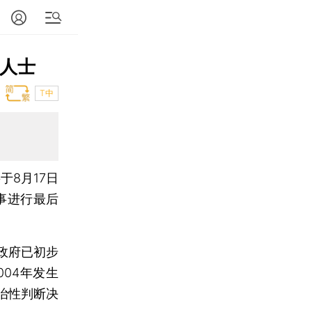
”人士
T中
于8月17日
此事进行最后
政府已初步
004年发生
治性判断决