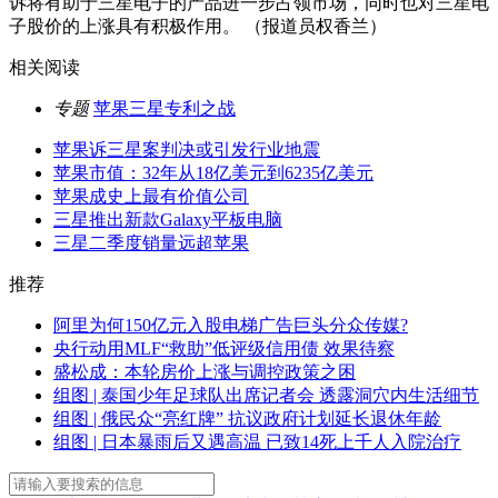
诉将有助于三星电子的产品进一步占领市场，同时也对三星电
子股价的上涨具有积极作用。 （报道员权香兰）
相关阅读
专题
苹果三星专利之战
苹果诉三星案判决或引发行业地震
苹果市值：32年从18亿美元到6235亿美元
苹果成史上最有价值公司
三星推出新款Galaxy平板电脑
三星二季度销量远超苹果
推荐
阿里为何150亿元入股电梯广告巨头分众传媒?
央行动用MLF“救助”低评级信用债 效果待察
盛松成：本轮房价上涨与调控政策之困
组图 | 泰国少年足球队出席记者会 透露洞穴内生活细节
组图 | 俄民众“亮红牌” 抗议政府计划延长退休年龄
组图 | 日本暴雨后又遇高温 已致14死上千人入院治疗