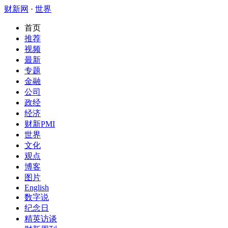
财新网
·
世界
首页
推荐
视频
最新
专题
金融
公司
政经
经济
财新PMI
世界
文化
观点
博客
图片
English
数字说
纪念日
精英访谈