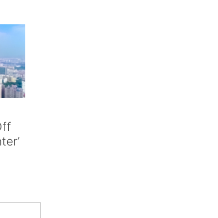
ff
nter’