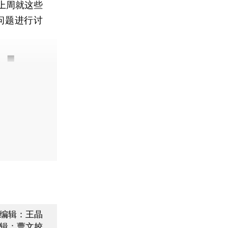
上周就这些
问题进行讨
。■
编辑：王晶
辑：曹文姣