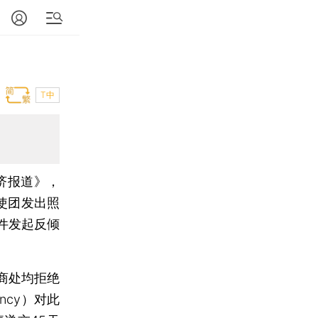
T中
济报道》，
使团发出照
件发起反倾
商处均拒绝
ncy）对此