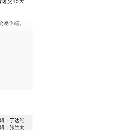
递交45天
贸易争端。
辑：于达维
辑：张兰太