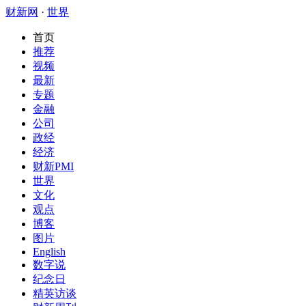
财新网
·
世界
首页
推荐
视频
最新
专题
金融
公司
政经
经济
财新PMI
世界
文化
观点
博客
图片
English
数字说
纪念日
精英访谈