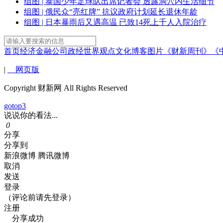
组图 | 泰国少年足球队出席记者会 透露洞穴内生活细节
组图 | 俄民众“亮红牌” 抗议政府计划延长退休年龄
组图 | 日本暴雨后又遇高温 已致14死上千人入院治疗
首页
经济
金融
公司
政经
世界
观点
文化
博客
图片
《财新周刊》
《
|
网页版
Copyright 财新网 All Rights Reserved
gotop3
说说你的看法...
0
分享
分享到
新浪微博
腾讯微博
取消
发送
登录
（评论前请先登录）
注册
分享成功