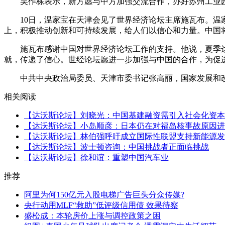
吴作栋表示，新方愿与中方加强交流合作，办好苏州工业园
10日，温家宝在天津会见了世界经济论坛主席施瓦布。温家
上，积极推动创新和可持续发展，给人们以信心和力量。中国
施瓦布感谢中国对世界经济论坛工作的支持。他说，夏季达
就，传递了信心。世经论坛愿进一步加强与中国的合作，为促
中共中央政治局委员、天津市委书记张高丽，国家发展和改革
相关阅读
【达沃斯论坛】刘晓光：中国基建融资需引入社会化资本
【达沃斯论坛】小岛顺彦：日本仍在对福岛核事故原因进
【达沃斯论坛】林伯强呼吁成立国际性联盟支持新能源发
【达沃斯论坛】波士顿咨询：中国挑战者正面临挑战
【达沃斯论坛】徐和谊：重塑中国汽车业
推荐
阿里为何150亿元入股电梯广告巨头分众传媒?
央行动用MLF“救助”低评级信用债 效果待察
盛松成：本轮房价上涨与调控政策之困