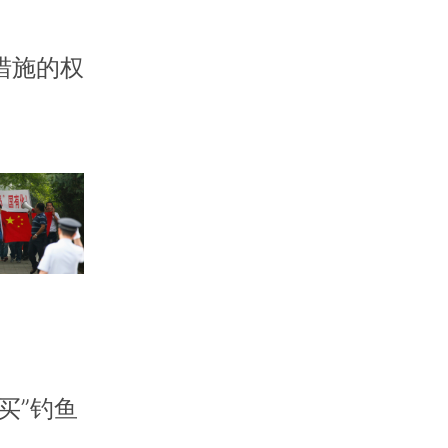
措施的权
买”钓鱼