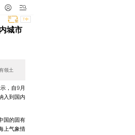
T中
内城市
有领土
示，自9月
纳入到国内
中国的固有
海上气象情