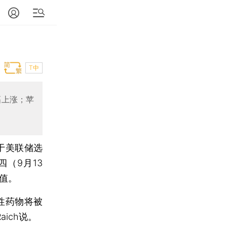
T中
幅上涨；苹
于美联储选
（9月13
高值。
性药物将被
aich说。