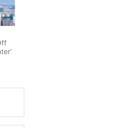
ff
nter’