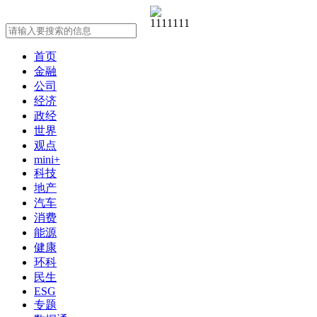
首页
金融
公司
经济
政经
世界
观点
mini+
科技
地产
汽车
消费
能源
健康
环科
民生
ESG
专题