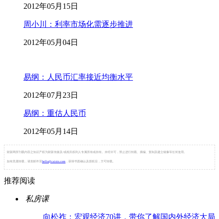
2012年05月15日
周小川：利率市场化需逐步推进
2012年05月04日
易纲：人民币汇率接近均衡水平
2012年07月23日
易纲：重估人民币
2012年05月14日
财新网所刊载内容之知识产权为财新传媒及/或相关权利人专属所有或持有。未经许可，禁止进行转载、摘编、复制及建立镜像等任何使用。
如有意愿转载，请发邮件至
hello@caixin.com
，获得书面确认及授权后，方可转载。
推荐阅读
私房课
向松祚：宏观经济70讲，带你了解国内外经济大局