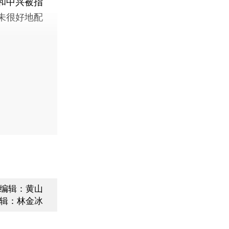
为和中兴被指
未很好地配
编辑：黄山
辑：林金冰