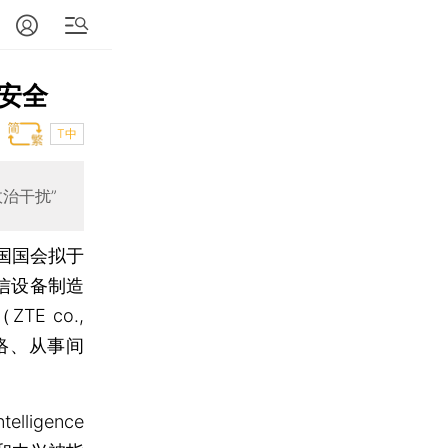
安全
T中
治干扰”
国国会拟于
信设备制造
TE co.,
络、从事间
igence