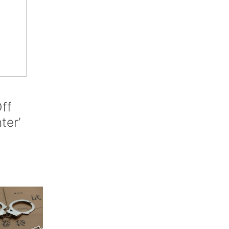
ff
nter’