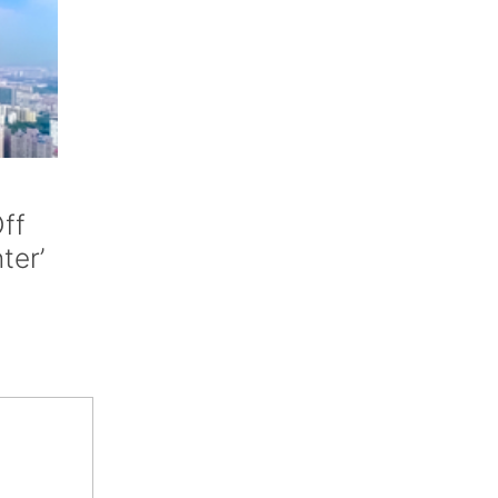
ff
nter’