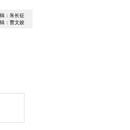
辑：朱长征
辑：曹文姣