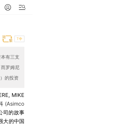
T中
资本有三支
，而罗姆尼
币）的投资
E, MIKE
simco
家公司的故事
责强大的中国