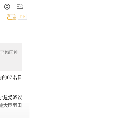
T中
拜了靖国神
的67名日
”超党派议
通大臣羽田