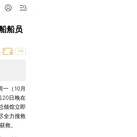
船船员
T中
一（10月
20日晚在
总领馆立即
尽全力搜救
全获救。