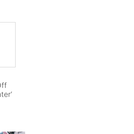
ff
nter’