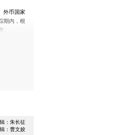
、外币国家
踪期内，根
察。
辑：朱长征
辑：曹文姣