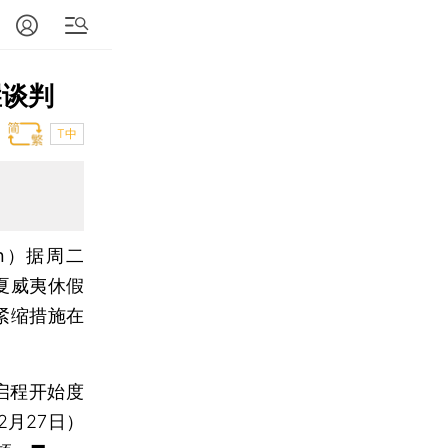
崖谈判
T中
en）
据周二
夏威夷休假
紧缩措施在
启程开始度
2月27日）