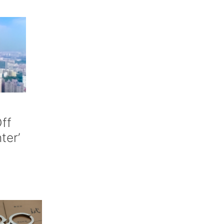
ff
nter’