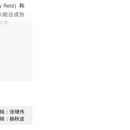
Reid）和
）未能达成协
法案。
辑：张继伟
辑：杨秋波