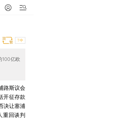
T中
100亿欧
浦路斯议会
括开征存款
否决让塞浦
人重回谈判