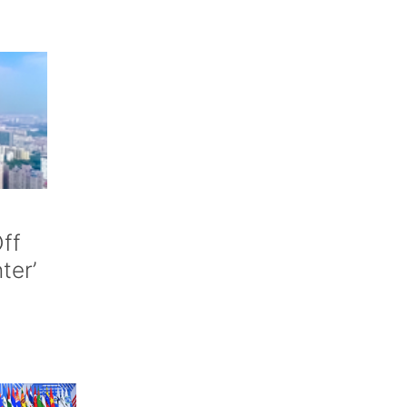
ff
nter’