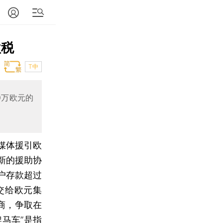
款税
T中
0万欧元的
媒体援引欧
新的援助协
户存款超过
交给欧元集
商，争取在
马车”是指