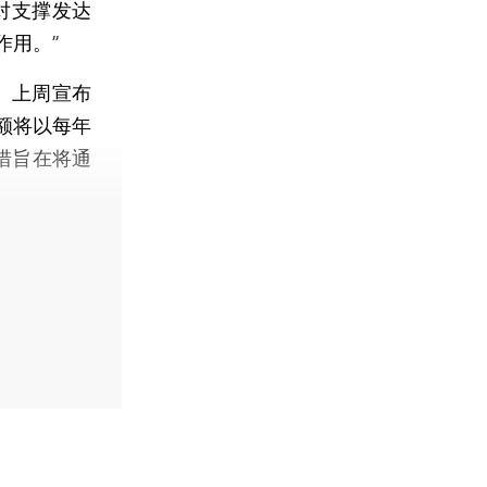
对支撑发达
作用。”
a）上周宣布
额将以每年
措旨在将通