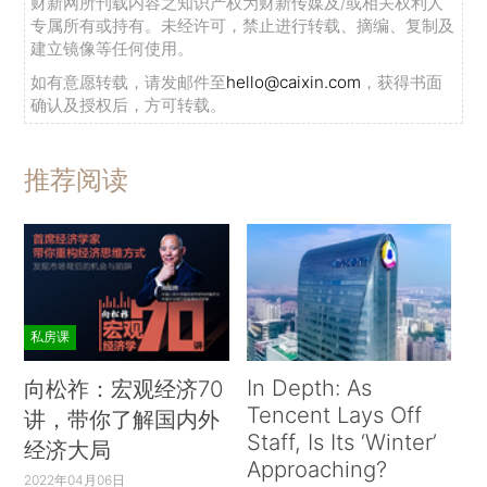
财新网所刊载内容之知识产权为财新传媒及/或相关权利人
专属所有或持有。未经许可，禁止进行转载、摘编、复制及
建立镜像等任何使用。
如有意愿转载，请发邮件至
hello@caixin.com
，获得书面
确认及授权后，方可转载。
推荐阅读
私房课
In Depth: As
向松祚：宏观经济70
Tencent Lays Off
讲，带你了解国内外
Staff, Is Its ‘Winter’
经济大局
Approaching?
2022年04月06日