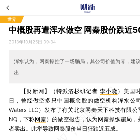
世界
中概股再遭浑水做空 网秦股价跌近5
2013年10月25日 09:34
浑水认为，网秦操控了一场骗局，其公司价值为零，建
出
【财新网】（特派洛杉矶记者
李小晓
）
美国时
日，曾经做空多只
中国概念股
的做空机构
浑水
公司
Waters LLC）发布了有关北京网秦天下科技有限公司
NQ，下称
网秦
）的做空报告，认为网秦操纵骗局，
者卖出。此举导致网秦股价当日狂跌近五成。