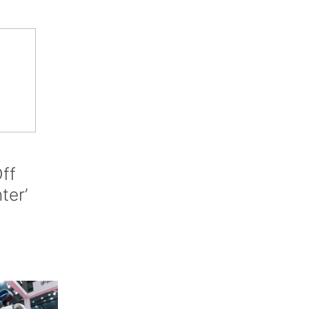
ff
nter’