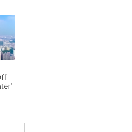
ff
nter’