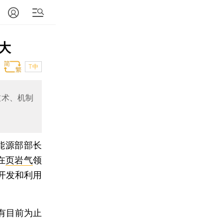
大
T中
技术、机制
能源部部长
在
页岩气
领
开发和利用
有目前为止