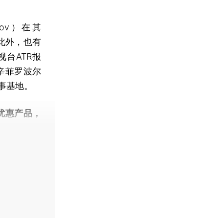
ov）在其
。此外，也有
台ATR报
辛菲罗波尔
）军事基地。
优惠产品，