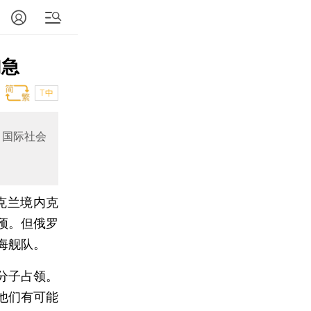
加急
T中
。国际社会
克兰境内克
预。但俄罗
海舰队。
分子占领。
他们有可能