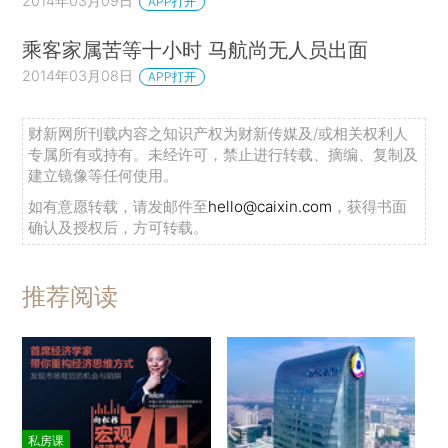
2014年03月09日
APP打开
乘客家属苦等十小时 马航尚无人员出面
2014年03月08日
APP打开
财新网所刊载内容之知识产权为财新传媒及/或相关权利人
专属所有或持有。未经许可，禁止进行转载、摘编、复制及
建立镜像等任何使用。
如有意愿转载，请发邮件至
hello@caixin.com
，获得书面
确认及授权后，方可转载。
推荐阅读
私房课