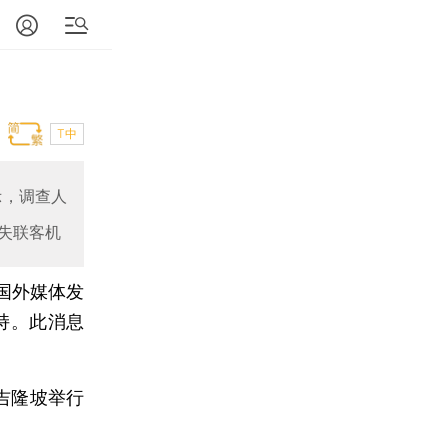
T中
示，调查人
失联客机
家国外媒体发
持。此消息
吉隆坡举行
。