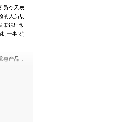
官员今天表
验的人员劫
员未说出动
机一事“确
优惠产品，