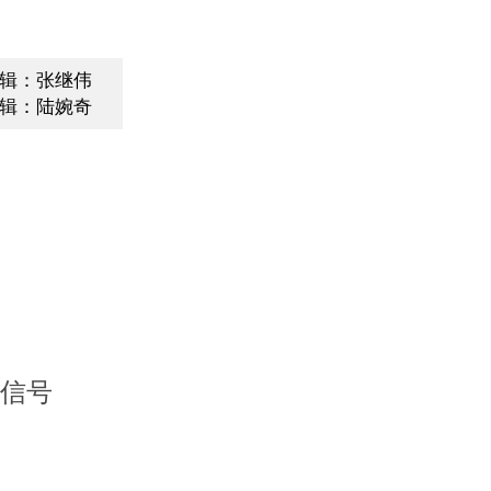
辑：张继伟
辑：陆婉奇
出信号