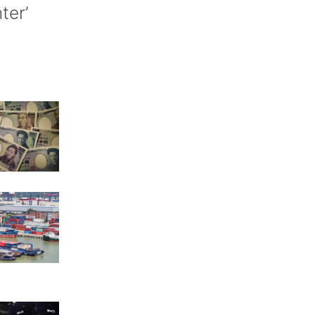
nter’