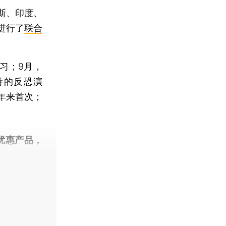
斯、印度、
进行了
联合
习；9月，
持的反恐演
年来首次；
。
优惠产品，