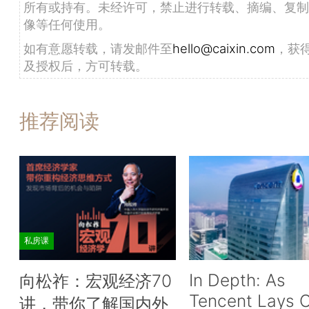
所有或持有。未经许可，禁止进行转载、摘编、复制
像等任何使用。
如有意愿转载，请发邮件至
hello@caixin.com
，获
及授权后，方可转载。
推荐阅读
私房课
In Depth: As
向松祚：宏观经济70
Tencent Lays O
讲，带你了解国内外