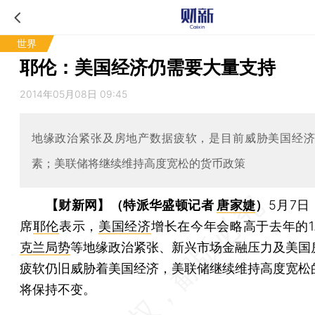
世界
耶伦：美国经济仍需要大量支持
2014年05月08日 09:45
地缘政治紧张及房地产数据疲软，是目前威胁美国经
素；美联储将继续维持高度宽松的货币政策
【财新网】（特派华盛顿记者
唐家婕
）
5月7
席
耶伦
表示，
美国经济
增长在今年会略高于去年的1.
克兰局势
等地缘政治紧张、新兴市场金融压力及美国
疲软仍旧威胁着美国经济，美联储继续维持高度宽松
将保持不变。