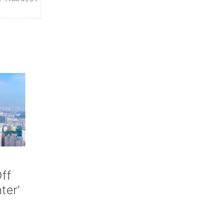
ff
nter’