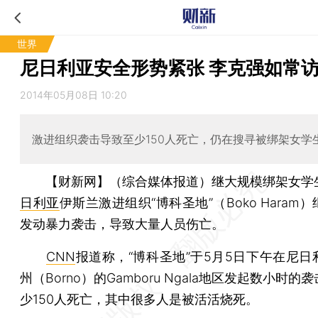
世界
尼日利亚安全形势紧张 李克强如常
2014年05月08日 10:20
激进组织袭击导致至少150人死亡，仍在搜寻被绑架女学
【财新网】（综合媒体报道）
继大规模绑架女学
日利亚
伊斯兰激进组织“博科圣地”（Boko Haram
发动暴力袭击，导致大量人员伤亡。
CNN
报道称，“博科圣地”于5月5日下午在尼日
州（Borno）的Gamboru Ngala地区发起数小时的
少150人死亡，其中很多人是被活活烧死。