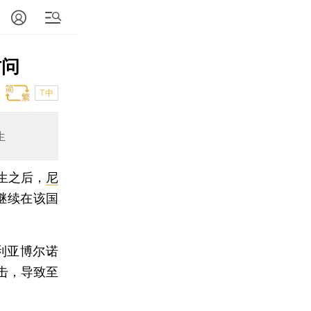
访问
T中
生
生之后，
尼
）继续在该国
利亚博尔诺
袭击，导致至