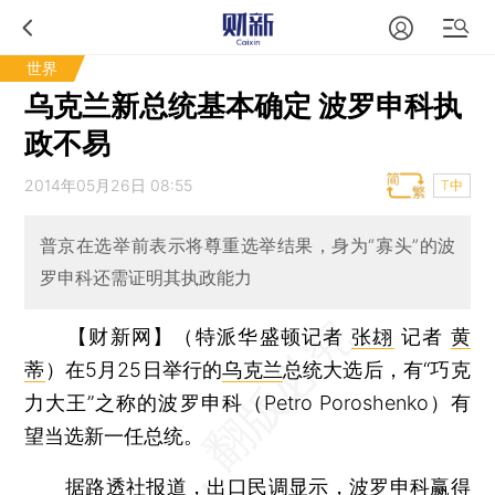
世界
乌克兰新总统基本确定 波罗申科执
政不易
2014年05月26日 08:55
T中
普京在选举前表示将尊重选举结果，身为“寡头”的波
罗申科还需证明其执政能力
【财新网】（特派华盛顿记者
张翃
记者
黄
蒂
）
在5月25日举行的
乌克兰
总统大选后，有“巧克
力大王”之称的波罗申科（Petro Poroshenko）有
望当选新一任总统。
据
路透社
报道，出口民调显示，波罗申科赢得