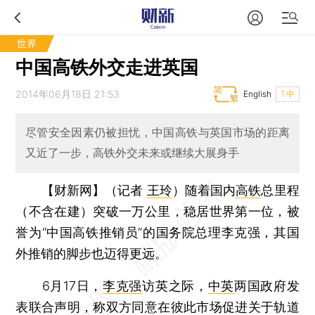
世界
中国高铁外交走进英国
2014年06月18日 21:53
English
T中
尽管安全因素仍被担忧，中国高铁与英国市场的距离
又近了一步，高铁外交未来或继续大展身手
【财新网】（记者
王玲
）
随着国内
高铁
总里程
（不含在建）突破一万公里，稳居世界第一位，被
誉为“中国高铁推销员”的国务院总理李克强，其国
外推销的脚步也迈得更远。
6月17日，
李克强
访英之际，
中英
两国政府发
表联合声明，称双方同意在彼此市场促进关于轨道