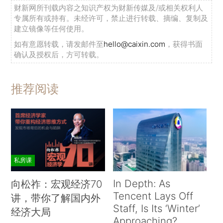
财新网所刊载内容之知识产权为财新传媒及/或相关权利人
专属所有或持有。未经许可，禁止进行转载、摘编、复制及
建立镜像等任何使用。
如有意愿转载，请发邮件至
hello@caixin.com
，获得书面
确认及授权后，方可转载。
推荐阅读
私房课
In Depth: As
向松祚：宏观经济70
Tencent Lays Off
讲，带你了解国内外
Staff, Is Its ‘Winter’
经济大局
Approaching?