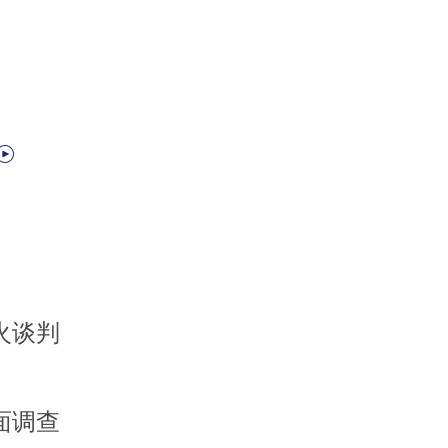
火谈判
面调查