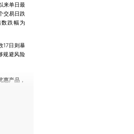
以来单日最
个交易日跌
票指数跌幅为
17日则暴
够规避风险
优惠产品，