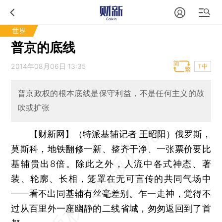
世界
普京的底线
2014年08月06日 13:35
T中
普京政权的根本底线是保守利益，不是任何主义的鼓
吹或扩张
【财新网】（特派基辅记者 王昭阳）
俄罗斯，
莫斯科，地铁翻修一新、整齐干净、一张票价要比
基辅贵出8倍。除此之外，人流中各式神态、著
装、轮廓、长相，笼罩在无可言传的共同气场中
——看不出同基辅有丝毫差别。乍一走神，觉得不
过从百里外一座幽静的二线省城，匆匆返回到了首