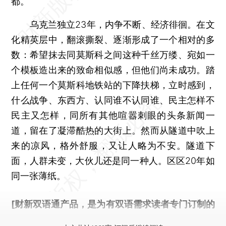
都。
乌克兰独立23年，内争不断、经济徘徊。在文
化精英层中，翻滚撕裂、逐渐形成了一个相对的多
数：希望抹去同莫斯科之间这种千丝万缕、宛如一
个模板造出来的致命相似感，但他们尚未成功。踏
上任何一个莫斯科地铁站的下降扶梯，立时感到，
什么战争、东西方、认同谁不认同谁、民主怎样不
民主又怎样，同所有其他喧嚣刺眼的头条新闻一
道，留在了凝滞酷热的大街上。然而从隧道中吹上
来的凉风，格外舒服，又让人略为不安。隧道下
面，人群未变，大伙儿还是同一种人。区区20年如
同一张薄纸。
[财新双语通产品，是为有双语需求读者专门订制的
优惠产品，
按此可享超值优惠订阅
。]