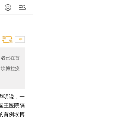
T中
染者已在首
发埃博拉疫
声明说，一
国王医院隔
的首例埃博