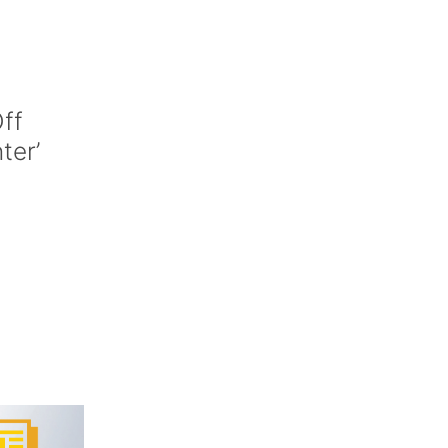
ff
nter’