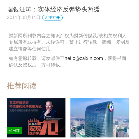
瑞银汪涛：实体经济反弹势头暂缓
2014年08月14日
APP打开
财新网所刊载内容之知识产权为财新传媒及/或相关权利人
专属所有或持有。未经许可，禁止进行转载、摘编、复制及
建立镜像等任何使用。
如有意愿转载，请发邮件至
hello@caixin.com
，获得书面
确认及授权后，方可转载。
推荐阅读
私房课