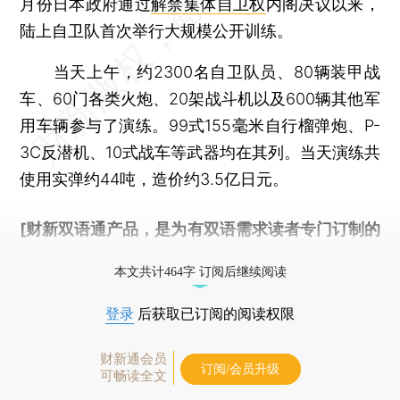
月份日本政府通过
解禁集体自卫权
内阁决议以来，
陆上自卫队首次举行大规模公开训练。
当天上午，约2300名自卫队员、80辆装甲战
车、60门各类火炮、20架战斗机以及600辆其他军
用车辆参与了演练。99式155毫米自行榴弹炮、P-
3C反潜机、10式战车等武器均在其列。当天演练共
使用实弹约44吨，造价约3.5亿日元。
[财新双语通产品，是为有双语需求读者专门订制的
优惠产品，
按此可享超值优惠订阅
。]
本文共计464字 订阅后继续阅读
登录
后获取已订阅的阅读权限
财新通会员
订阅/会员升级
可畅读全文