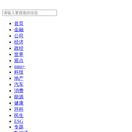
首页
金融
公司
经济
政经
世界
观点
mini+
科技
地产
汽车
消费
能源
健康
环科
民生
ESG
专题