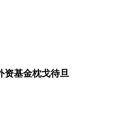
外资基金枕戈待旦