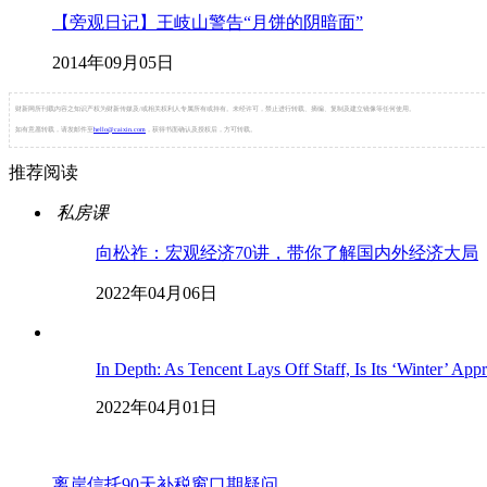
【旁观日记】王岐山警告“月饼的阴暗面”
2014年09月05日
财新网所刊载内容之知识产权为财新传媒及/或相关权利人专属所有或持有。未经许可，禁止进行转载、摘编、复制及建立镜像等任何使用。
如有意愿转载，请发邮件至
hello@caixin.com
，获得书面确认及授权后，方可转载。
推荐阅读
私房课
向松祚：宏观经济70讲，带你了解国内外经济大局
2022年04月06日
In Depth: As Tencent Lays Off Staff, Is Its ‘Winter’ App
2022年04月01日
离岸信托90天补税窗口期疑问