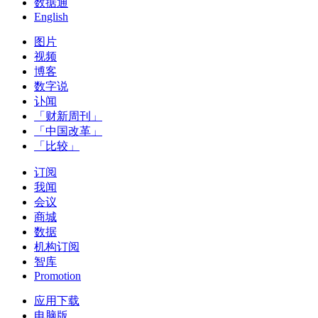
数据通
English
图片
视频
博客
数字说
讣闻
「财新周刊」
「中国改革」
「比较」
订阅
我闻
会议
商城
数据
机构订阅
智库
Promotion
应用下载
电脑版