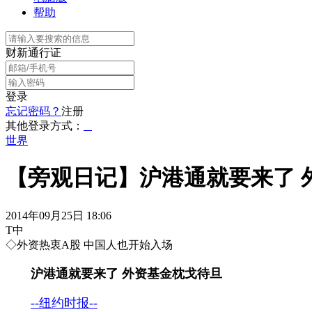
帮助
财新通行证
登录
忘记密码？
注册
其他登录方式：
世界
【旁观日记】沪港通就要来了 
2014年09月25日 18:06
T中
◇外资热衷A股 中国人也开始入场
沪港通就要来了 外资基金枕戈待旦
--纽约时报--