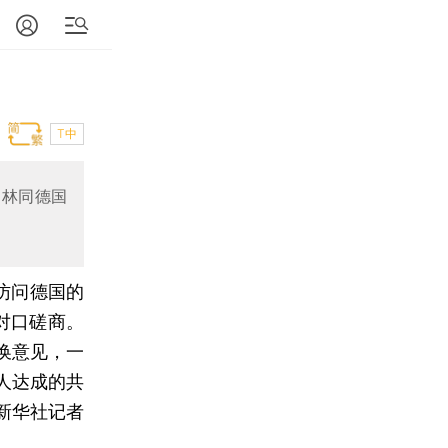
T中
柏林同德国
访问德国的
对口磋商。
换意见，一
人达成的共
新华社记者