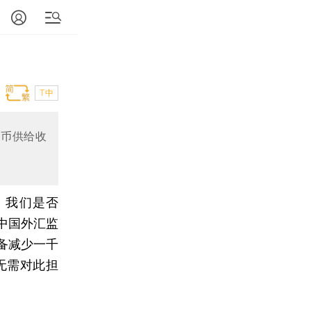
T中
货币供给收
）
我们是否
中国外汇监
备减少一千
无需对此担