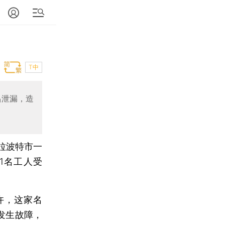
T中
品泄漏，造
拉波特市一
1名工人受
许，这家名
发生故障，