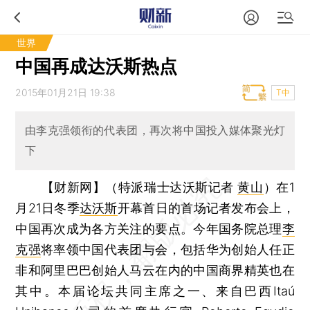
世界
中国再成达沃斯热点
2015年01月21日 19:38
T中
由李克强领衔的代表团，再次将中国投入媒体聚光灯
下
【财新网】（特派瑞士达沃斯记者
黄山
）
在1
月21日冬季
达沃斯
开幕首日的首场记者发布会上，
中国再次成为各方关注的要点。今年国务院总理
李
克强
将率领中国代表团与会，包括华为创始人任正
非和阿里巴巴创始人马云在内的中国商界精英也在
其中。本届论坛共同主席之一、来自巴西Itaú