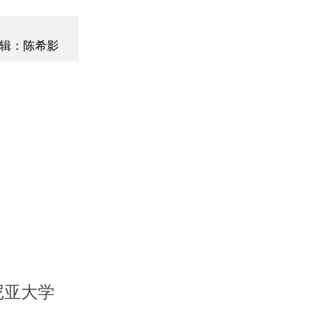
辑：陈希影
尼亚大学