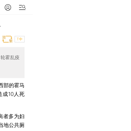
亡
T中
一轮霍乱疫
西部的霍马
成10人死
病者多为妇
当地公共厕