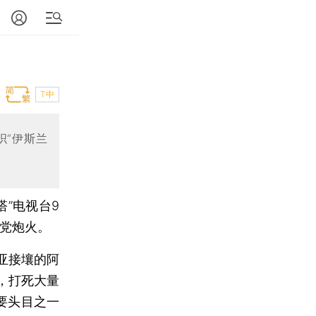
T中
织“伊斯兰
”电视台9
主党炮火。
亚接壤的阿
，打死大量
要头目之一