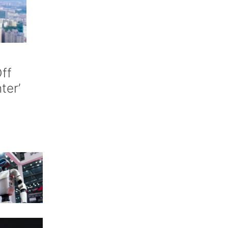
ff
nter’