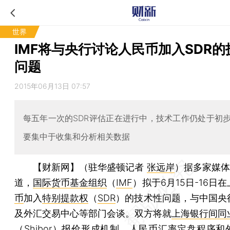
世界
IMF将与央行讨论人民币加入SDR的
问题
2015年06月13日 07:57
每五年一次的SDR评估正在进行中，技术工作仍处于初
要集中于收集和分析相关数据
【财新网】（驻华盛顿记者
张远岸
）
据多家媒体
道，
国际货币基金组织
（
IMF
）拟于6月15日-16日
币
加入
特别提款权
（
SDR
）的技术性问题，与中国央
及外汇交易中心等部门会谈。双方将就
上海银行间同
（
Shibor
）报价形成机制、人民币汇率定盘程序和