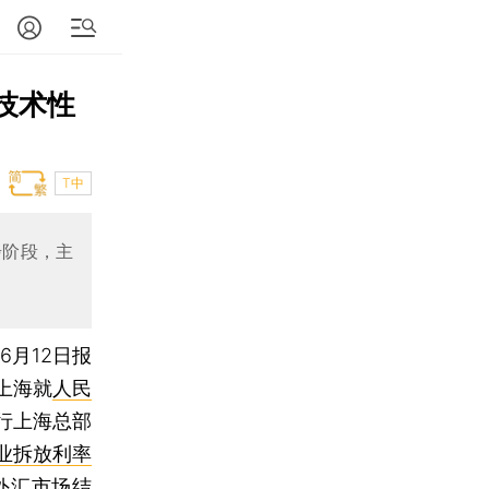
技术性
T中
步阶段，主
6月12日报
在上海就
人民
行上海总部
业拆放利率
外汇市场结