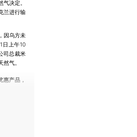
然气决定。
克兰进行输
，因乌方未
日上午10
公司总裁米
天然气。
优惠产品，